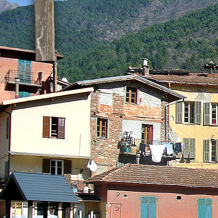
Les mots clés vous a
course,orientation,école,scolaire,vésubie,06,alpe